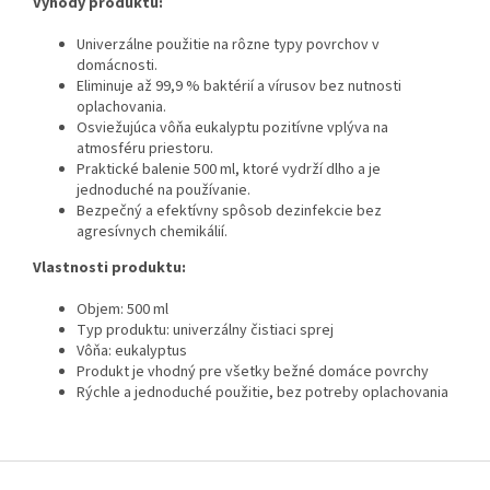
Výhody produktu:
Univerzálne použitie na rôzne typy povrchov v
domácnosti.
Eliminuje až 99,9 % baktérií a vírusov bez nutnosti
oplachovania.
Osviežujúca vôňa eukalyptu pozitívne vplýva na
atmosféru priestoru.
Praktické balenie 500 ml, ktoré vydrží dlho a je
jednoduché na používanie.
Bezpečný a efektívny spôsob dezinfekcie bez
agresívnych chemikálií.
Vlastnosti produktu:
Objem: 500 ml
Typ produktu: univerzálny čistiaci sprej
Vôňa: eukalyptus
Produkt je vhodný pre všetky bežné domáce povrchy
Rýchle a jednoduché použitie, bez potreby oplachovania
Z