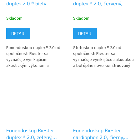
duplex 2.0 ® biely
duplex ® 2.0, červený,
nerezová oceľ
Skladom
Skladom
DETAIL
DETAIL
Fonendoskop duplex® 2.0 od
Stetoskop duplex® 2.0 od
spoločnosti Riester sa
spoločnosti Riester sa
vyznačuje vynikajúcim
vyznačuje vynikajúcou akustikou
akustickým výkonom a
a bol úplne novo konštruovaný
komfortom pri auskultácii
tak, aby zodpovedal výzvam
dospelých. Biely variant.
každodennej diagnostickej
praxe....
Fonendoskop Riester
Fonendoskop Riester
duplex ® 2.0, zelený,
cardiophon 2.0, čierny,