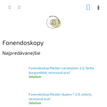
Prejsť
NÁKUP
na
obsah
KOŠÍK
Fonendoskopy
Najpredávanejšie
Fonendoskop Riester cardiophon 2.0, farba
burgundská, nerezová oceľ
Skladom
Fonendoskop Riester duplex ® 2.0, zelený,
nerezová oceľ
Skladom