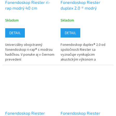
Fonendoskop Riester ri-
Fonendoskop Riester
rap modrý 40 cm
duplex 2.0 ® modrý
Skladom
Skladom
DETAIL
DETAIL
Univerzálny obojstranný
Fonendoskop duplex® 2.0 od
fonendoskop ri-rap® s modrou
spoločnosti Riester sa
hadičkou. V ponuke aj v čiernom
vyznačuje vynikajúcim
prevedení
akustickým výkonom a
komfortom pri auskultácii
dospelých. Modrý variant.
Fonendoskop Riester
Fonendoskop Riester