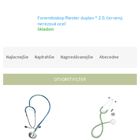
Fonendoskop Riester duplex ® 2.0, červený,
nerezová oceľ
Skladom
R
a
Najlacnejšie
Najdrahšie
Najpredávanejšie
Abecedne
d
e
n
OTVORIŤ FILTER
i
e
V
p
ý
r
p
o
i
d
s
u
p
k
r
t