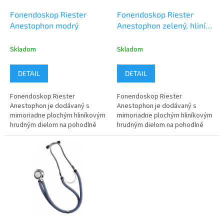
o
o
d
Fonendoskop Riester
Fonendoskop Riester
v
u
Anestophon modrý
Anestophon zelený, hliník,
k
s kartónovým boxom
t
Skladom
Skladom
o
v
DETAIL
DETAIL
Fonendoskop Riester
Fonendoskop Riester
Anestophon je dodávaný s
Anestophon je dodávaný s
mimoriadne plochým hliníkovým
mimoriadne plochým hliníkovým
hrudným dielom na pohodlné
hrudným dielom na pohodlné
meranie krvného tlaku. Modré
meranie krvného tlaku. Zelené
prevedenie. V ponuke je aj šedé
prevedenie.
a čierne...