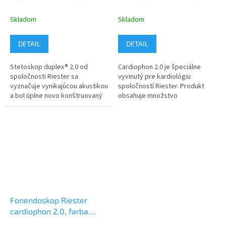
nerezová oceľ
nerezová oceľ
Skladom
Skladom
DETAIL
DETAIL
Stetoskop duplex® 2.0 od
Cardiophon 2.0 je špeciálne
spoločnosti Riester sa
vyvinutý pre kardiológiu
vyznačuje vynikajúcou akustikou
spoločností Riester. Produkt
a bol úplne novo konštruovaný
obsahuje množstvo
tak, aby zodpovedal výzvam
inovatívnych detailov pre
každodennej diagnostickej
zlepšenie akustiky najmä vo
praxe....
frekvenčnom rozsahu...
Fonendoskop Riester
cardiophon 2.0, farba
burgundská, nerezová