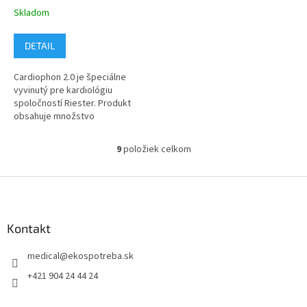
oceľ
Skladom
DETAIL
Cardiophon 2.0 je špeciálne
vyvinutý pre kardiológiu
spoločností Riester. Produkt
obsahuje množstvo
inovatívnych detailov pre
zlepšenie akustiky najmä vo
9
položiek celkom
O
frekvenčnom rozsahu...
v
l
Z
á
á
d
p
a
ä
Kontakt
c
t
i
medical
@
ekospotreba.sk
i
e
p
e
+421 904 24 44 24
r
v